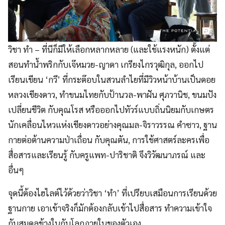
วิชา ทำ – ที่นีก็มีให้เลือกหลากหลาย (และใช้แรงหนัก) ตั้งแต่
สอนทำน้ำพริกกับเจ๊หมวย-ญาดา เกรียงไกรวุฒิกุล, ออกไป
เรียนเขียน ‘กวี’ ที่กระต๊อบในสวนลำไยที่มีวิวหน้าบ้านเป็นดอย
หลวงเชียงดาว, ทำขนมไทยกับป้านวล-พาฝัน ศุภวานิช, ขนมปัง
เปลี่ยนชีวิต กับคุณโรส หรือออกไปทัวร์แบบถิ่นนิยมกับเกษตร
นักเคลื่อนไหวแห่งเชียงดาวอย่างคุณมล-จิราวรรณ คำซาว, ฐาน
กายต่อต้านความป่าเถื่อน กับคุณตัน, การใช้ศาสตร์ละครเพื่อ
สื่อสารและเรียนรู้ กับครูแพท-ปาริชาติ จึงวิวัฒนาภรณ์ และ
อื่นๆ
จุดนี้ต้องไฮไลต์ไว้ด้วยว่าวิชา ‘ทำ’ ที่เปรียบเสมือนการเรียนด้วย
ฐานกาย เอาเข้าจริงก็มักต้องกลับเข้าไปสื่อสาร ทำความเข้าใจ
กับสมดุลข้างในกับโลกภายในของตัวเอง