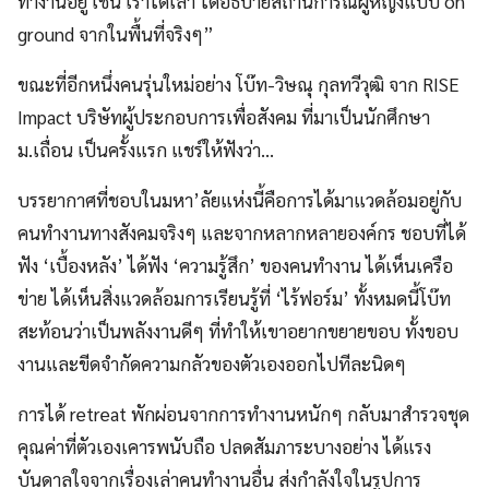
ทำงานอยู่ เช่น เราได้เล่า ได้อธิบายสถานการณ์ผู้หญิงแบบ on
ground จากในพื้นที่จริงๆ”
ขณะที่อีกหนึ่งคนรุ่นใหม่อย่าง โบ๊ท-วิษณุ กุลทวีวุฒิ จาก RISE
Impact บริษัทผู้ประกอบการเพื่อสังคม ที่มาเป็นนักศึกษา
ม.เถื่อน เป็นครั้งแรก แชร์ให้ฟังว่า…
บรรยากาศที่ชอบในมหา’ลัยแห่งนี้คือการได้มาแวดล้อมอยู่กับ
คนทำงานทางสังคมจริงๆ และจากหลากหลายองค์กร ชอบที่ได้
ฟัง ‘เบื้องหลัง’ ได้ฟัง ‘ความรู้สึก’ ของคนทำงาน ได้เห็นเครือ
ข่าย ได้เห็นสิ่งแวดล้อมการเรียนรู้ที่ ‘ไร้ฟอร์ม’ ทั้งหมดนี้โบ๊ท
สะท้อนว่าเป็นพลังงานดีๆ ที่ทำให้เขาอยากขยายขอบ ทั้งขอบ
งานและขีดจำกัดความกลัวของตัวเองออกไปทีละนิดๆ
การได้ retreat พักผ่อนจากการทำงานหนักๆ กลับมาสำรวจชุด
คุณค่าที่ตัวเองเคารพนับถือ ปลดสัมภาระบางอย่าง ได้แรง
บันดาลใจจากเรื่องเล่าคนทำงานอื่น ส่งกำลังใจในรูปการ