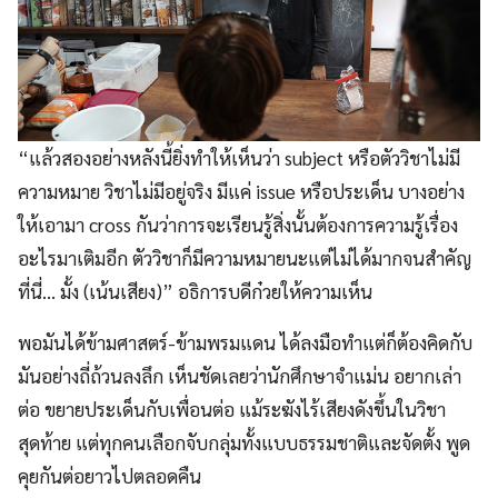
“แล้วสองอย่างหลังนี้ยิ่งทำให้เห็นว่า subject หรือตัววิชาไม่มี
ความหมาย วิชาไม่มีอยู่จริง มีแค่ issue หรือประเด็น บางอย่าง
ให้เอามา cross กันว่าการจะเรียนรู้สิ่งนั้นต้องการความรู้เรื่อง
อะไรมาเติมอีก ตัววิชาก็มีความหมายนะแต่ไม่ได้มากจนสำคัญ
ที่นี่… มั้ง (เน้นเสียง)” อธิการบดีก๋วยให้ความเห็น
พอมันได้ข้ามศาสตร์-ข้ามพรมแดน ได้ลงมือทำแต่ก็ต้องคิดกับ
มันอย่างถี่ถ้วนลงลึก เห็นชัดเลยว่านักศึกษาจำแม่น อยากเล่า
ต่อ ขยายประเด็นกับเพื่อนต่อ แม้ระฆังไร้เสียงดังขึ้นในวิชา
สุดท้าย แต่ทุกคนเลือกจับกลุ่มทั้งแบบธรรมชาติและจัดตั้ง พูด
คุยกันต่อยาวไปตลอดคืน