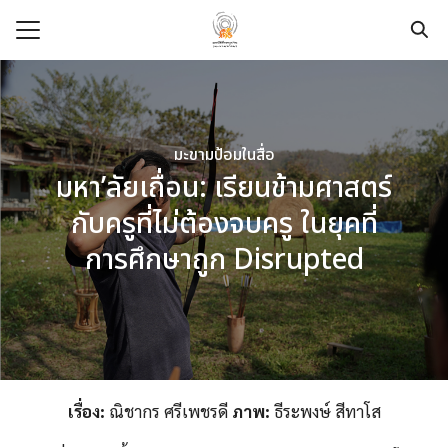
Skip
to
content
Search
for:
e
มะขามป้อมในสื่อ
t
มหา’ลัยเถื่อน: เรียนข้ามศาสตร์
dation
กับครูที่ไม่ต้องจบครู ในยุคที่
pace
การศึกษาถูก Disrupted
ege
urces
modation
เรื่อง:
ณิชากร ศรีเพชรดี
ภาพ:
ธีระพงษ์ สีทาโส