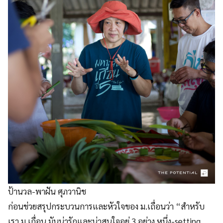
ป้านวล-พาฝัน ศุภวานิช
ก่อนช่วยสรุปกระบวนการและหัวใจของ ม.เถื่อนว่า “สำหรับ
เรา ม.เถื่อน มันน่ารักและน่าสนใจอยู่ 3 อย่าง หนึ่ง-setting