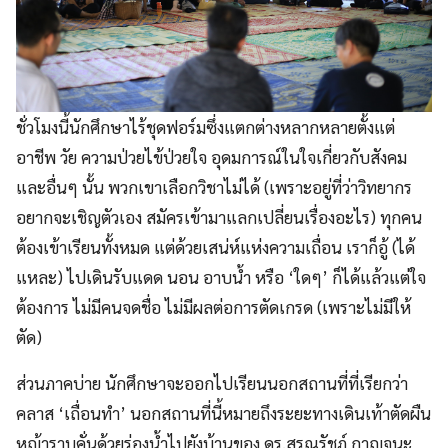
ชั่วโมงนี้นักศึกษาไร้ชุดฟอร์มซึ่งแตกต่างหลากหลายตั้งแต่
อาชีพ วัย ความป่วยไข้ป่วยใจ อุดมการณ์ในใจเกี่ยวกับสังคม
และอื่นๆ นั้น พวกเขาเลือกวิชาไม่ได้ (เพราะอยู่ที่ว่าวิทยากร
อยากจะเชิญตัวเอง สมัครเข้ามาแลกเปลี่ยนเรื่องอะไร) ทุกคน
ต้องเข้าเรียนทั้งหมด แต่ด้วยเสน่ห์แห่งความเถื่อน เราก็อู้ (ได้
แหละ) ไปเดินรับแดด นอน อาบน้ำ หรือ ‘ใดๆ’ ก็ได้แล้วแต่ใจ
ต้องการ ไม่มีคนจดชื่อ ไม่มีผลต่อการตัดเกรด (เพราะไม่มีให้
ตัด)
ส่วนภาคบ่าย นักศึกษาจะออกไปเรียนนอกสถานที่ที่เรียกว่า
คลาส ‘เถื่อนทำ’ นอกสถานที่นี้หมายถึงระยะทางเดินเท้าตัดผืน
หญ้าราบคั่นด้วยร่องน้ำไปยังบ้านของ ดร.สรณรัชฎ์ กาญจนะ