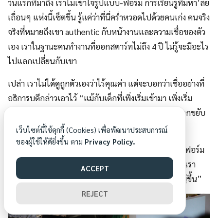
วันแรกที่มาถึง เราไม่เข้าใจรูปแบบ-ฟอร์ม การเรียนรู้ที่มหา’ลัย
เถื่อนๆ แห่งนี้เซ็ตขึ้น รู้แค่ว่าที่นี่คร่ำหวอดไปด้วยคนเก่ง คนจริง
จริงที่หมายถึงเขา authentic กับหน้างานและความเชื่อของตัว
เอง เราในฐานะคนทำงานที่ออกสตาร์ทไม่ถึง 4 ปี ไม่รู้จะมีอะไร
ไปแลกเปลี่ยนกับเขา
เปล่า เราไม่ได้ดูถูกตัวเองว่าไร้คุณค่า แต่จะบอกว่าเชื่ออย่างที่
อธิการบดีกล่าวเอาไว้ “แม้กับเด็กที่เพิ่งเริ่มเข้ามา เพิ่งเริ่ม
ทำงาน ไม่ใช่แค่เขาได้สนุกกับบรรยากาศของวง แต่จะถูกขยับ
ถูกเขย่าให้ชัดเจนขึ้นด้วย”
เว็บไซต์นี้ใช้คุกกี้ (Cookies) เพื่อพัฒนาประสบการณ์
ของผู้ใช้ให้ดียิ่งขึ้น ตาม
Privacy Policy.
ตรงนี้ทำให้คิดถึงคำของโบ๊ท “มันเป็นการเรียนรู้แบบไร้ฟอร์ม
แต่สิ่งแวดล้อมหรือ ecosystem มันดีมากนะ มันผลักให้เรา
ACCEPT
อยากขยายขอบตัวเองออกไปทำอะไรที่ท้าทายและใหญ่ขึ้น”
REJECT