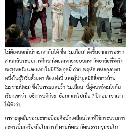
ไม่ต้องบอกก็น่าจะเดากันได้ ชื่อ ‘ม.เถื่อน’ ตั้งขึ้นจากการอยาก
สวนกลับระบบการศึกษาโดยเฉพาะระบบมหาวิทยาลัยที่รัดรึง
พะรุงพะรัง และแทบไม่มีชีวิต จุดนี้ ก๋วย-พฤหัส พหลกุลบุตร
หนึ่งในผู้ริเริ่มตั้งมหา’ลัยแห่งนี้ และผู้นำมูลนิธิสื่อชาวบ้าน
(มะขามป้อม) ซึ่งในพรมแดนรั้ว ‘ม.เถื่อน’ นี้ผู้คนพร้อมใจกัน
เรียกเขาว่า ‘อธิการบดีก๋วย’ ย้อนเวลาไปเมื่อ 7 ปีก่อน เขาเล่า
ให้ฟังว่า…
เพราะจุดยืนของมะขามป้อมคือนักเคลื่อนไหวที่ใช้กระบวนการ
ละครเป็นเครื่องมือในการทำงานพัฒนาวัฒนธรรมชุมชนใน