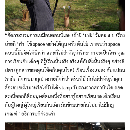
“จัดกระบวนการเหมือนตอนนี้เลย เช้ามี ‘talk’ วันละ 4-5 เรื่อง
บ่ายก็ ‘ทำ’ ใช้ space อย่างใต้ถุน ครัว ต้นไม้ เราพบว่า space
แบบนี้มันจัดได้นี่หว่า และก็ไม่สำคัญว่าวิทยากรจะเป็นใคร คุณ
อาจเรียนกับเด็กๆ ที่รู้เรื่องนั้นจริง จริงแท้กับสิ่งนั้นจริงๆ อย่างลิ
ปตา (ลูกสาวของคุณโอ๊คกับคุณโรส) เรียนเรื่องแมลง กับแปลน
(รามิล กังวานนวกุล) หมายถึงว่าสำหรับที่นี่ มันไม่สำคัญว่าคุณ
ต้องจบอะไรมาหรือได้รับได้ stamp รับรองจากสถาบันใด ถอด
ตรงนี้ออกก็คือมนุษย์คนหนึ่งที่อยากรู้อยากเรียน จะเด็กเรียน
กับผู้ใหญ่ ผู้ใหญ่เรียนกับเด็ก มันข้ามสายกันไปมาไม่มีกฎ
เกณฑ์” อธิการบดีก๋วยเล่า