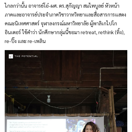
ไกลกว่านั้น อาจารย์โอ๋-ผศ. ดร.สุกัญญา สมไพบูลย์ หัวหน้า
ภาคและอาจารย์ประจำภาควิชาวาทวิทยาและสื่อสารการแสดง
คณะนิเทศศาสตร์ จุฬาลงกรณ์มหาวิทยาลัย ผู้พาลิเกไปโก
อินเตอร์ ใช้คำว่า นักศึกษากลุ่มนี้ขอมา retreat, rethink (ทิ้ง),
re-ปิ๊ง และ re-เพลิน