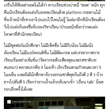
เกริ่นให้ฟังอย่างอดไม่ได้ว่า คาบเรียนช่วงบ่ายนี่ ‘ฮอต’ หนัก ทุก
คืนนักเรียนต้องแย่งกันลงทะเบียนด้วย platform กระดานไม้
ซึ่งเจ้าหน้าที่เขาเอาไปแอบไว้ไหนไม่รู้ โผล่มาอีกทีนักเรียนต้อง
วิ่งไปแย่งกันลงชื่อจับจองวิชาเรียน (ป่วนหนักยิ่งกว่ากดแย่ง
โควตาที่สำนักทะเบียน)
ไม่มีชุดฟอร์มนักศึกษา ไม่มีเช็คชื่อ ไม่มีรับน้อง ไม่มีผนัง
ห้องเรียน ไม่มีแอร์คอนดิชั่น ไม่มีตัดเกรด แต่บรรยากาศการ
เรียนเริ่มอย่างเข้มข้น (วัดจากระดับเสียงคุยและรสชาติบท
สนทนา) คลาสแรกคือ 9 โมงเช้า เลิกเรียนตามกำหนดเวลา 5
โมงเย็น และยังมีนักศึกษาจับวงธรรมชาติคุยกันถึงตี 2 ตี 3 บ้าง
ยาวไปยันตี 5 เรียกว่าอาบน้ำแล้วกลับมาเข้า ‘เถื่อน talk’ น็อค
รอบอีกครั้งได้เลย