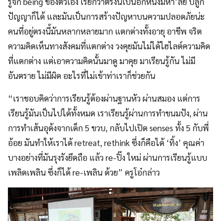
รู้จัก being ของตัวเอง เรียกว่าตรงนี้เป็นอีกหนึ่งมหา’ลัย ปลูก
ปัญญาก็ได้ และมันเป็นการสร้างปัญหาบนความปลอดภัยน่ะ
คนที่อยู่ตรงนี้มันหลากหลายมาก แตกต่างทั้งอายุ อาชีพ จริต
ความคิดเห็นทางสังคมที่แตกต่าง วงคุยมันไม่ได้ไฮไลต์ความคิด
ที่แตกต่าง แต่เอาความคิดนั้นมาดู มาคุย มาเรียนรู้กัน ไม่มี
อันตราย ไม่มีผิด อะไรที่ไม่เข้าท่าเราก็ช่วยกัน
“เราชอบคิดว่าการเรียนรู้ต้องผ่านฐานหัว ผ่านสมอง แต่การ
เรียนรู้มันเป็นไปได้ทั้งหมด เราเรียนรู้ผ่านการทำขนมปัง, ผ่าน
การทำเส้นอุด้งจากเด็ก 5 ขวบ, กลับไปเปิด senses ทั้ง 5 กับพี่
อ้อย มันทำให้เราได้ retreat, rethink ซึ่งก็คือได้ ‘ทิ้ง’ คุณค่า
บางอย่างที่มันรุงรังยึดถือ แล้ว re-ปิ๊ง ใหม่ ผ่านการเรียนรู้แบบ
เพลิดเพลิน ซึ่งก็ได้ re-เพลิน ด้วย” ครูโอ๋กล่าว