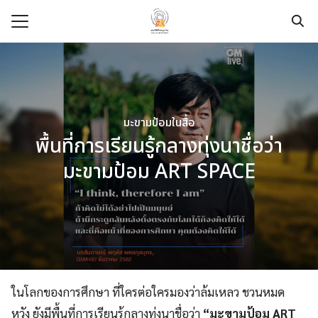
Skip
to
content
Search
for:
e
t
มะขามป้อมในสื่อ
พื้นที่การเรียนรู้กลางทุ่งนาชื่อว่า
dation
มะขามป้อม ART SPACE
pace
ege
urces
modation
ในโลกของการศึกษา ที่ใครต่อใครมองว่าล้มเหลว ชวนหมด
หวัง ยังมีพื้นที่การเรียนรู้กลางทุ่งนาชื่อว่า
“มะขามป้อม ART