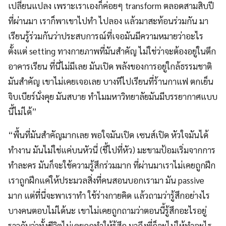
เปลี่ยนแปลง เพราะเราเองก็ค่อยๆ transform ตลอดสามสิบปี
ที่ผ่านมา เราก็พาเขาไปทำ ไปลอง แล้วมาสะท้อนร่วมกัน มา
เรียนรู้ร่วมกันว่าประสบการณ์ที่เจอมันมีความหมายว่าอะไร
ตั้งแต่ setting ทางกายภาพที่มันสำคัญ ไม่ใช่ว่าจะต้องอยู่ในตึก
อาคารเรียน ที่นี่ไม่มีเลย มันเปิด พลังของการอยู่ใกล้ธรรมชาติ
มันสำคัญ เขาไม่เคยเจอเลย บางทีไปเรียนที่ร้านกาแฟ ตกเย็น
จิบเบียร์นั่งคุย มันสบาย ทำไมมหาวิทยาลัยมันมีบรรยากาศแบบ
นี้ไม่ได้”
“พื้นที่มันสำคัญมากเลย พอใจมันเปิด เซนส์เปิด หัวใจมันได้
ทำงาน มันไม่ใช่แค่บนหัวนี่ (ชี้ไปที่หัว) มะขามป้อมเริ่มจากการ
ทำละคร มันก็จะใช้ความรู้สึกร่วมมาก ที่ผ่านมาเราไม่เคยถูกฝึก
เราถูกฝึกแค่ให้ประมวลสิ่งที่คนสอนบอกเรามา มัน passive
มาก แต่ที่นี่จะพาเราทำ ใช้ร่างกายคิด แล้วถามว่ารู้สึกอย่างไร
บางคนตอบไม่ได้นะ เขาไม่เคยถูกถามว่าตอนนี้รู้สึกอะไรอยู่
ราวกับว่าทั้งชีวิตไม่เคยถูกทำให้รู้สึก มาถึงพี่ก็จะไม่ให้ทำอะไร