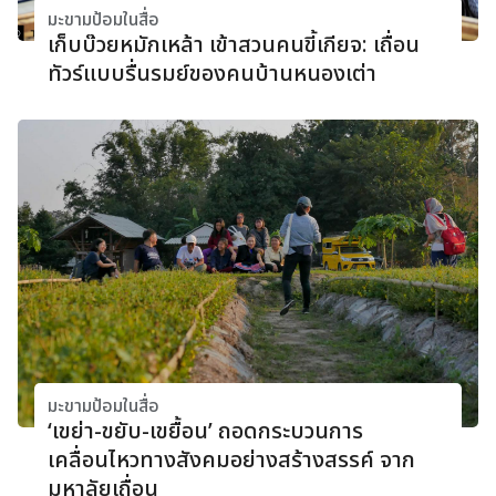
มะขามป้อมในสื่อ
เก็บบ๊วยหมักเหล้า เข้าสวนคนขี้เกียจ: เถื่อน
ทัวร์แบบรื่นรมย์ของคนบ้านหนองเต่า
มะขามป้อมในสื่อ
‘เขย่า-ขยับ-เขยื้อน’ ถอดกระบวนการ
เคลื่อนไหวทางสังคมอย่างสร้างสรรค์ จาก
มหาลัยเถื่อน