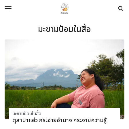
Skip
to
content
Search
for:
มะขามป้อมในสื่อ
e
t
dation
pace
ege
urces
modation
มะขามป้อมในสื่อ
ตุลามาแอ่ว กระจายอำนาจ กระจายความรู้