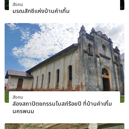
สังคม
มรณสักขีแห่งบ้านคําเกิ้ม
สังคม
ส่องสถาปัตยกรรมโบสถ์ร้อยปี ที่บ้านคําเกิ้ม
นครพนม