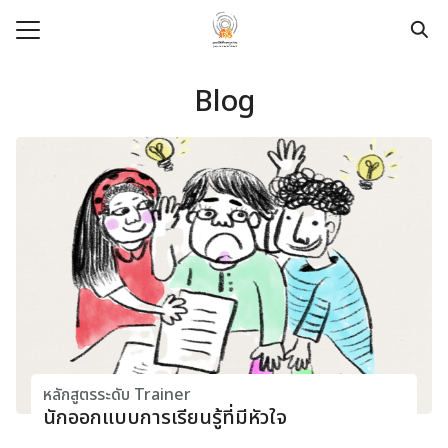
Skip
to
content
Search
for:
Blog
e
t
dation
pace
ege
urces
modation
หลักสูตรระดับ Trainer
นักออกแบบการเรียนรู้ที่มีหัวใจ