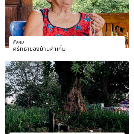
สังคม
ศรัทธาของบ้านคําเกิ้ม