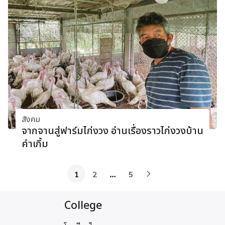
สังคม
จากจานสู่ฟาร์มไก่งวง อ่านเรื่องราวไก่งวงบ้าน
คําเกิ้ม
1
2
…
5
College