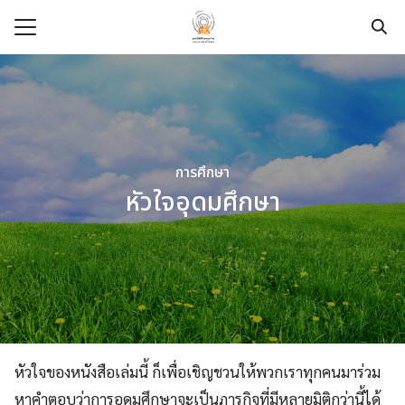
Skip
to
content
Search
for:
e
t
การศึกษา
dation
หัวใจอุดมศึกษา
pace
ege
urces
modation
หัวใจของหนังสือเล่มนี้ ก็เพื่อเชิญชวนให้พวกเราทุกคนมาร่วม
หาคำตอบว่าการอุดมศึกษาจะเป็นภารกิจที่มีหลายมิติกว่านี้ได้