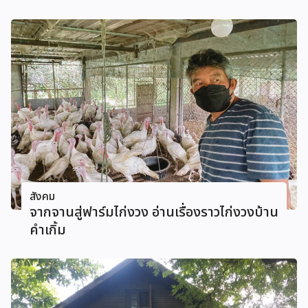
สังคม
จากจานสู่ฟาร์มไก่งวง อ่านเรื่องราวไก่งวงบ้าน
คําเกิ้ม