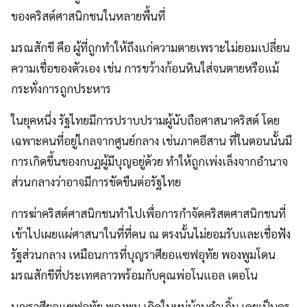
ของคริสต์ศาสนิกชนในหลายพื้นที่
มรณสักขี คือ ผู้ที่ถูกทําให้ถึงแก่ความตายเพราะไม่ยอมเปลี่ยน
ความเชื่อของตัวเอง เช่น การขว้างก้อนหินใส่จนตายหรือแม้
กระทั่งการถูกประหาร
ในยุคหนึ่ง รัฐไทยมีการปราบปรามผู้นับถือศาสนาคริสต์ โดย
เฉพาะคนที่อยู่ไกลจากศูนย์กลาง เช่นภาคอีสาน ที่ในตอนนั้นมี
การเกิดขึ้นของกบฏผู้มีบุญอยู่ด้วย ทําให้ถูกเพ่งเล็งจากอํานาจ
ส่วนกลางว่าอาจมีการขัดขืนต่อรัฐไทย
การฆ่าคริสต์ศาสนิกชนทําไปเพื่อการกําจัดคริสตศาสนิกชนที่
เข้าไปเผยแผ่ศาสนาในที่ที่คน ณ ตรงนั้นไม่ยอมรับและเชื่อฟัง
รัฐส่วนกลาง เหมือนการที่บุญราศียอแซฟอุทัย พองพูมโดน
มรณสักขีที่ประเทศลาวพร้อมกับคุณพ่อโนแอล เตอโน
บุญราศียอแซฟอุทัย พองพูม เกิดในหมู่บ้านคําเกิ้ม เคยเป็นครู