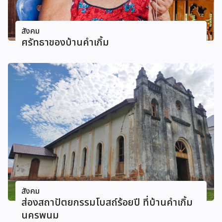
สังคม
ศรัทธาของบ้านคําเกิ้ม
สังคม
ส่องสถาปัตยกรรมโบสถ์ร้อยปี ที่บ้านคําเกิ้ม
นครพนม