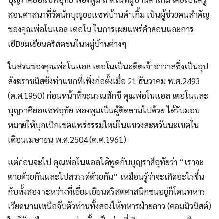
สอนศาสนาที่วัดนักบุญยอแซฟบ้านคําเกิ้ม เป็นผู้ช่วยคนสําคัญ
ของคุณพ่อโนแอล เตอโน ในการเผยแพร่คําสอนและการ
เยีBยมเยียนคริสตชนในหมู่บ้านต่างๆ
ในส่วนของคุณพ่อโนแอล เตอโนเป็นอดีตเจ้าอาวาสซึ่งเป็นอุป
สังฆราชมิสซังท่าแขกที่เพิ่งก่อตั้งเมื่อ 21 ธันวาคม พ.ศ.2493
(ค.ศ.1950) ก่อนหน้าที่จะมรณสักขี คุณพ่อโนแอล เตอโนและ
บุญราศียอแซฟอุทัย พองพูมเป็นผู้ติดตามไปด้วย ได้รับมอบ
หมายให้บุกเบิกเขตแพร่ธรรมใหม่ในแขวงสะหวันนะเขตใน
เดือนเมษายน พ.ศ.2504 (ค.ศ.1961)
แต่ก่อนจะไป คุณพ่อโนแอลได้พูดกับบุญราศีอุทัยว่า “เราจะ
ตายด้วยกันและไปสวรรค์ด้วยกัน” เหมือนรู้ว่าจะเกิดอะไรขึ้น
กับทั้งสอง ระหว่างที่เยี่ยมเยียนคริสตศาสนิกชนอยู่ก็โดนทหาร
เวียดนามเหนือจับตัวท่านทั้งสองให้ทหารฝ่ายลาว (คอมมิวนิสต์)