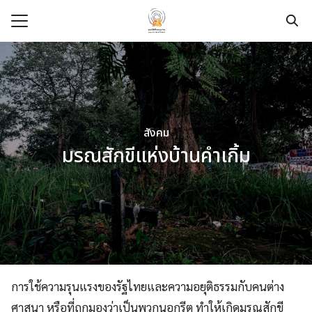
Skip
to
content
Search
for:
e
t
สังคม
dation
มรณสักขีแห่งบ้านคําเกิ้ม
pace
ege
urces
modation
การใช้ความรุนแรงของรัฐไทยและความอยุติธรรมกับคนต่าง
ศาสนา หรือที่ถูกมองว่าเป็นพวกนอกรีต ทําให้เกิดมรณสักขี