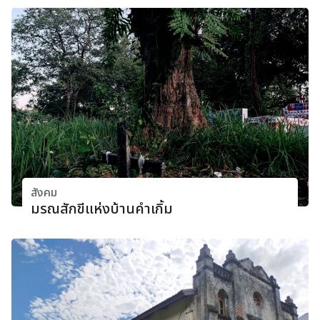
สังคม
มรณสักขีแห่งบ้านคําเกิ้ม