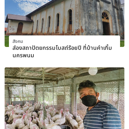
สังคม
ส่องสถาปัตยกรรมโบสถ์ร้อยปี ที่บ้านคําเกิ้ม
นครพนม