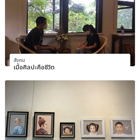
สังคม
เมื่อศิลปะคือชีวิต