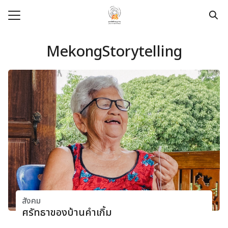
Skip
to
content
Search
for:
MekongStorytelling
e
t
dation
pace
ege
urces
modation
สังคม
ศรัทธาของบ้านคําเกิ้ม