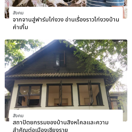
สังคม
จากจานสู่ฟาร์มไก่งวง อ่านเรื่องราวไก่งวงบ้าน
คําเกิ้ม
สังคม
สถาปัตยกรรมของบ้านสิงหไคลและความ
สำคัญต่อเมืองเชียงราย