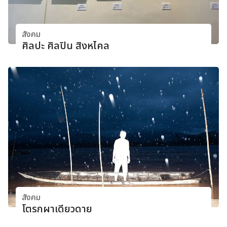
สังคม
ศิลปะ ศิลปิน สิงหไคล
สังคม
โตรกผาเดียวดาย