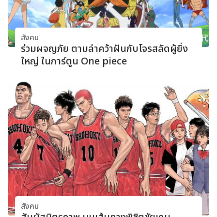
สังคม
ร่วมผจญภัย ตามล่าคว้าฝันกับโจรสลัดผู้ยิ่ง
ใหญ่ ในการ์ตูน One piece
สังคม