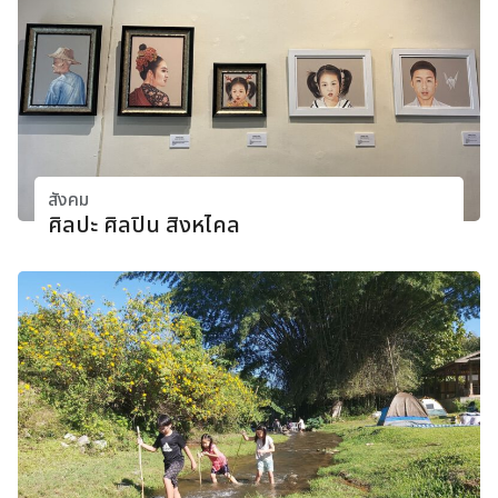
สังคม
ศิลปะ ศิลปิน สิงหไคล