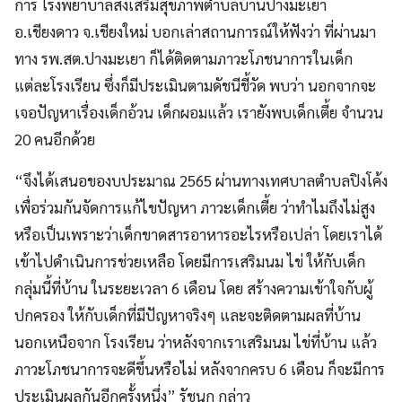
การ โรงพยาบาลส่งเสริมสุขภาพตำบลบ้านปางมะเยา
อ.เชียงดาว จ.เชียงใหม่ บอกเล่าสถานการณ์ให้ฟังว่า ที่ผ่านมา
ทาง รพ.สต.ปางมะเยา ก็ได้ติดตามภาวะโภชนาการในเด็ก
แต่ละโรงเรียน ซึ่งก็มีประเมินตามดัชนีชี้วัด พบว่า นอกจากจะ
เจอปัญหาเรื่องเด็กอ้วน เด็กผอมแล้ว เรายังพบเด็กเตี้ย จำนวน
20 คนอีกด้วย
“จึงได้เสนอของบประมาณ 2565 ผ่านทางเทศบาลตำบลปิงโค้ง
เพื่อร่วมกันจัดการแก้ไขปัญหา ภาวะเด็กเตี้ย ว่าทำไมถึงไม่สูง
หรือเป็นเพราะว่าเด็กขาดสารอาหารอะไรหรือเปล่า โดยเราได้
เข้าไปดำเนินการช่วยเหลือ โดยมีการเสริมนม ไข่ ให้กับเด็ก
กลุ่มนี้ที่บ้าน ในระยะเวลา 6 เดือน โดย สร้างความเข้าใจกับผู้
ปกครอง ให้กับเด็กที่มีปัญหาจริงๆ และจะติดตามผลที่บ้าน
นอกเหนือจาก โรงเรียน ว่าหลังจากเราเสริมนม ไข่ที่บ้าน แล้ว
ภาวะโภชนาการจะดีขึ้นหรือไม่ หลังจากครบ 6 เดือน ก็จะมีการ
ประเมินผลกันอีกครั้งหนึ่ง” รัชนก กล่าว