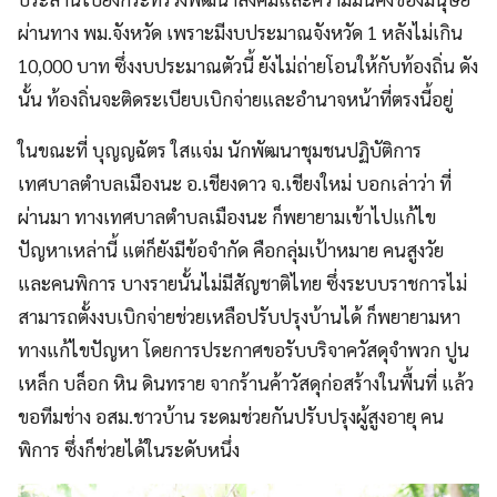
ผ่านทาง พม.จังหวัด เพราะมีงบประมาณจังหวัด 1 หลังไม่เกิน
10,000 บาท ซึ่งงบประมาณตัวนี้ ยังไม่ถ่ายโอนให้กับท้องถิ่น ดัง
นั้น ท้องถิ่นจะติดระเบียบเบิกจ่ายและอำนาจหน้าที่ตรงนี้อยู่
ในขณะที่ บุญญฉัตร ใสแจ่ม นักพัฒนาชุมชนปฏิบัติการ
เทศบาลตำบลเมืองนะ อ.เชียงดาว จ.เชียงใหม่ บอกเล่าว่า ที่
ผ่านมา ทางเทศบาลตำบลเมืองนะ ก็พยายามเข้าไปแก้ไข
ปัญหาเหล่านี้ แต่ก็ยังมีข้อจำกัด คือกลุ่มเป้าหมาย คนสูงวัย
และคนพิการ บางรายนั้นไม่มีสัญชาติไทย ซึ่งระบบราชการไม่
สามารถตั้งงบเบิกจ่ายช่วยเหลือปรับปรุงบ้านได้ ก็พยายามหา
ทางแก้ไขปัญหา โดยการประกาศขอรับบริจาควัสดุจำพวก ปูน
เหล็ก บล็อก หิน ดินทราย จากร้านค้าวัสดุก่อสร้างในพื้นที่ แล้ว
ขอทีมช่าง อสม.ชาวบ้าน ระดมช่วยกันปรับปรุงผู้สูงอายุ คน
พิการ ซึ่งก็ช่วยได้ในระดับหนึ่ง