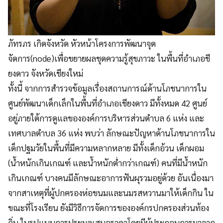
ภัทรภร เกิดจังหวัด หัวหน้าโครงการพัฒนาจุด
จัดการ(node)เพื่อขยายผลชุดความรู้สุขภาวะ ในพื้นที่อำเภอชี
ยงดาว จังหวัดเชียงใหม่
ทั้งนี้ จากการสำรวจข้อมูลเรื่องสถานการณ์ด้านโภชนาการใน
ศูนย์พัฒนาเด็กเล็กในพื้นที่อำเภอเชียงดาว มีทั้งหมด 42 ศูนย์
อยู่ภายใต้การดูแลขององค์การบริหารส่วนตำบล 6 แห่ง และ
เทศบาลตำบล 36 แห่ง พบว่า ลักษณะปัญหาด้านโภชนาการใน
เด็กปฐมวัยในพื้นที่มีความหลากหลาย มีทั้งเด็กอ้วน เด็กผอม
(น้ำหนักเกินเกณฑ์ และน้ำหนักต่ำกว่าเกณฑ์) คนที่มีน้ำหนัก
เกินเกณฑ์ บางคนมีลักษณะอาการฟันผุรวมอยู่ด้วย อันเนื่องมา
จากสาเหตุที่ผู้ปกครองห่อขนมและนมรสหวานมาให้เด็กกิน ใน
ขณะที่โรงเรียน ยังมีวิธีการจัดการขององค์กรปกครองส่วนท้อง
ถิ่น ในรูปแบบการประมูลเสนอราคาโดยมีผู้ประกอบการมาจาก