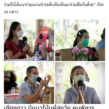
ร่วมถึงได้แนวร่วมแกนนำระดับท้องถิ่นมาร่วมทีมกันด้วย” ภัทร
ภร กล่าว
เชียงดาว มีแนวโน้มผู้สูงวัย คนพิการ