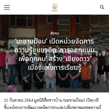
Skip
to
content
Search
for:
e
สังคม
‘มะขามป้อม’ เปิดหน่วยจัดการ
t
ความรู้ชูแนวคิด ‘การออกแบบ
dation
เพื่อทุกคน’ สร้าง ‘เชียงดาว’
pace
เมืองแห่งการเรียนรู้
ege
urces
modation
21 กันยายน 2564 มูลนิธิสื่อชาวบ้าน (มะขามป้อม) เปิดเวที
ชี้แจงโครงการพัฒนาจุดจัดการ(node)เพื่อขยายผลชุดความรู้