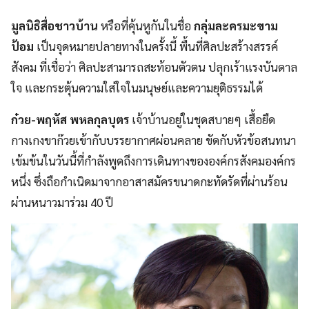
มูลนิธิสื่อชาวบ้าน
หรือที่คุ้นหูกันในชื่อ
กลุ่มละครมะขาม
ป้อม
เป็นจุดหมายปลายทางในครั้งนี้ พื้นที่ศิลปะสร้างสรรค์
สังคม ที่เชื่อว่า ศิลปะสามารถสะท้อนตัวตน ปลุกเร้าแรงบันดาล
ใจ และกระตุ้นความใส่ใจในมนุษย์และความยุติธรรมได้
ก๋วย-พฤหัส พหลกุลบุตร
เจ้าบ้านอยู่ในชุดสบายๆ เสื้อยืด
กางเกงขาก๊วยเข้ากับบรรยากาศผ่อนคลาย ขัดกับหัวข้อสนทนา
เข้มข้นในวันนี้ที่กำลังพูดถึงการเดินทางขององค์กรสังคมองค์กร
หนึ่ง ซึ่งถือกำเนิดมาจากอาสาสมัครขนาดกะทัดรัดที่ผ่านร้อน
ผ่านหนาวมาร่วม 40 ปี