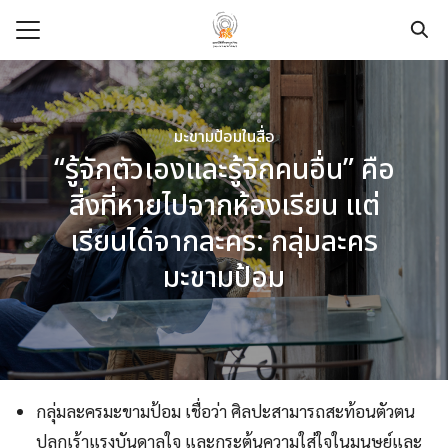
Skip
to
content
Search
for:
e
มะขามป้อมในสื่อ
“รู้จักตัวเองและรู้จักคนอื่น” คือ
t
สิ่งที่หายไปจากห้องเรียน แต่
dation
เรียนได้จากละคร: กลุ่มละคร
pace
มะขามป้อม
ege
urces
modation
กลุ่มละครมะขามป้อม เชื่อว่า ศิลปะสามารถสะท้อนตัวตน
ปลุกเร้าแรงบันดาลใจ และกระตุ้นความใส่ใจในมนุษย์และ