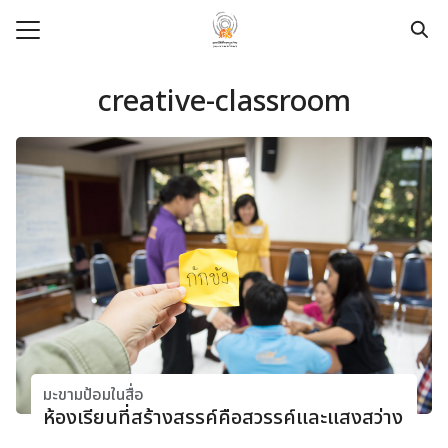
Skip
to
content
Search
for:
creative-classroom
e
t
dation
pace
ege
urces
modation
มะขามป้อมในสื่อ
ห้องเรียนที่สร้างสรรค์คือสวรรค์และแสงสว่าง