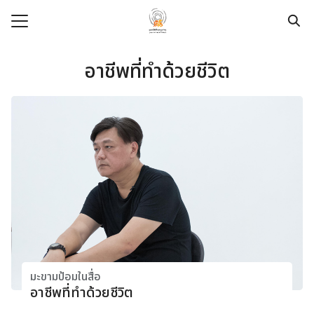
Skip
to
content
Search
for:
อาชีพที่ทำด้วยชีวิต
e
t
dation
pace
ege
urces
modation
มะขามป้อมในสื่อ
อาชีพที่ทำด้วยชีวิต