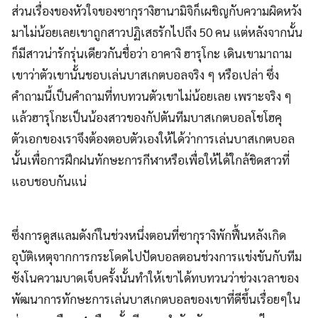
ส่วนเรื่องของหัวใจของซากุรางิฮานามิจิก็เผชิญกับความผิดหวัง
มาไม่น้อยเลยเขาถูกสาวปฏิเสธรักไปถึง 50 คน แต่หลังจากนั้น
ก็มีสาวน่ารักรุ่นเดียวกันชื่อว่า อาคางิ ฮารุโกะ เดินเขามาถาม
เขาว่าตัวเขานั้นชอบเล่นบาสเกตบอลจริง ๆ หรือเปล่า ซึ่ง
คำถามนี้เป็นคำถามที่ทบทวนตัวเขาไม่น้อยเลย เพราะจริง ๆ
แล้วฮารุโกะเป็นน้องสาวของกัปตันทีมบาสเกตบอลโชโฮคุ
ตัวเอกของเราจึงต้องตอบตัวเองให้ได้ว่าการเล่นบาสเกตบอล
นั้นเพื่อการฝึกฝนทักษะการกีฬาหรือเพื่อให้ได้ใกล้ชิดสาวที่
แอบชอบกันแน่
ซึ่งการดูสแลมดังก์ในช่วงหนึ่งตอนที่ซากุรางิพักฟื้นหลังเกิด
อุบัติเหตุจากการกระโดดไปปัดบอลตอนช่วงการแข่งขันกับทีม
ซังโนความบาดเจ็บครั้งนั้นทำให้เขาได้ทบทวนว่าช่วงเวลาของ
พัฒนาการทักษะการเล่นบาสเกตบอลของเขาที่ดีขึ้นเรื่อยๆใน