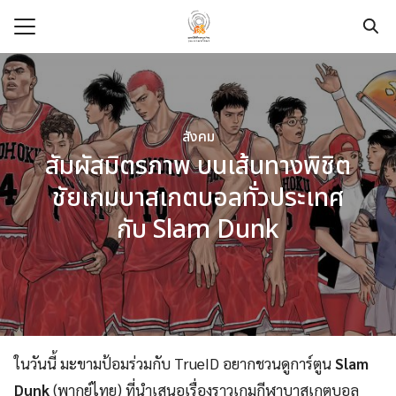
Skip
to
content
Search
for:
e
สังคม
t
สัมผัสมิตรภาพ บนเส้นทางพิชิต
dation
ชัยเกมบาสเกตบอลทั่วประเทศ
pace
กับ Slam Dunk
ege
urces
modation
ในวันนี้ มะขามป้อมร่วมกับ TrueID อยากชวนดูการ์ตูน
Slam
Dunk
(พากย์ไทย) ที่นำเสนอเรื่องราวเกมกีฬาบาสเกตบอล