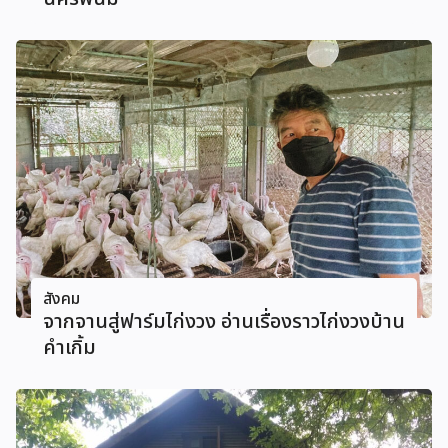
สังคม
จากจานสู่ฟาร์มไก่งวง อ่านเรื่องราวไก่งวงบ้าน
คําเกิ้ม