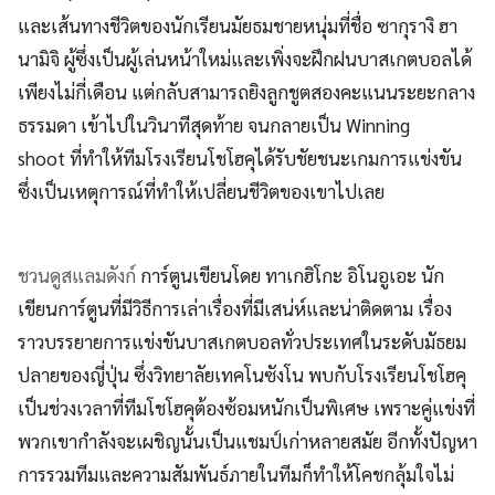
และเส้นทางชีวิตของนักเรียนมัยธมชายหนุ่มที่ชื่อ ซากุรางิ ฮา
นามิจิ ผู้ซึ่งเป็นผู้เล่นหน้าใหม่และเพิ่งจะฝึกฝนบาสเกตบอลได้
เพียงไม่กี่เดือน แต่กลับสามารถยิงลูกชูตสองคะแนนระยะกลาง
ธรรมดา เข้าไปในวินาทีสุดท้าย จนกลายเป็น Winning
shoot ที่ทำให้ทีมโรงเรียนโชโฮคุได้รับชัยชนะเกมการแข่งขัน
ซึ่งเป็นเหตุการณ์ที่ทำให้เปลี่ยนชีวิตของเขาไปเลย
ชวนดูสแลมดังก์
การ์ตูนเขียนโดย ทาเกฮิโกะ อิโนอูเอะ นัก
เขียนการ์ตูนที่มีวิธีการเล่าเรื่องที่มีเสน่ห์และน่าติดตาม เรื่อง
ราวบรรยายการแข่งขันบาสเกตบอลทั่วประเทศในระดับมัธยม
ปลายของญี่ปุ่น ซึ่งวิทยาลัยเทคโนซังโน พบกับโรงเรียนโชโฮคุ
เป็นช่วงเวลาที่ทีมโชโฮคุต้องซ้อมหนักเป็นพิเศษ เพราะคู่แข่งที่
พวกเขากำลังจะเผชิญนั้นเป็นแชมป์เก่าหลายสมัย อีกทั้งปัญหา
การรวมทีมและความสัมพันธ์ภายในทีมก็ทำให้โคชกลุ้มใจไม่