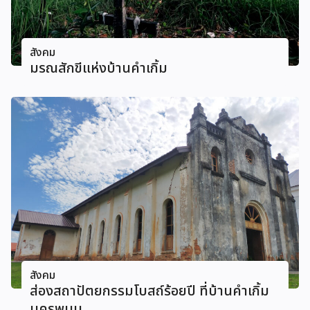
สังคม
มรณสักขีแห่งบ้านคําเกิ้ม
สังคม
ส่องสถาปัตยกรรมโบสถ์ร้อยปี ที่บ้านคําเกิ้ม
นครพนม