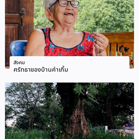
สังคม
ศรัทธาของบ้านคําเกิ้ม